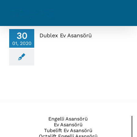
Skip
to
content
30
Dublex Ev Asansörü
01, 2020
Engelli Asansörü
Ev Asansörü
Tubelift Ev Asansörü
Octalift Engelli Asansörü