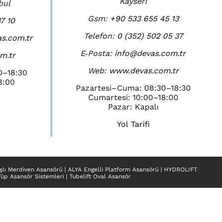
Kayseri
bul
Gsm:
+90 533 655 45 13
7 10
Telefon:
0 (352) 502 05 37
s.com.tr
E‑Posta:
info@devas.com.tr
m.tr
Web:
www.devas.com.tr
0–18:30
8:00
Pazartesi–Cuma: 08:30–18:30
Cumartesi: 10:00–18:00
Pazar: Kapalı
Yol Tarifi
şlı Merdiven Asansörü
|
ALYA Engelli Platform Asansörü
|
HYDROLIFT
Tüp Asansör Sistemleri
|
Tubelift Oval Asansör