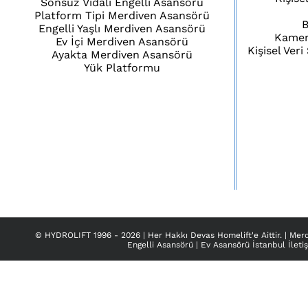
Sonsuz Vidalı Engelli Asansörü
Platform Tipi Merdiven Asansörü
B
Engelli Yaşlı Merdiven Asansörü
Kamera
Ev İçi Merdiven Asansörü
Kişisel Ver
Ayakta Merdiven Asansörü
Yük Platformu
© HYDROLIFT 1996 -
2026 | Her Hakkı
Devas Homelift
'e Aittir. |
Merd
Engelli Asansörü
|
Ev Asansörü İstanbul İleti