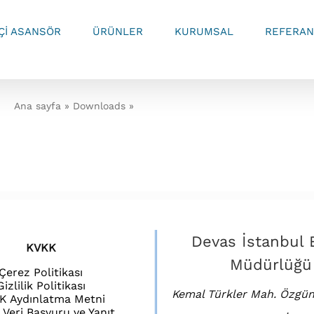
İÇİ ASANSÖR
ÜRÜNLER
KURUMSAL
REFERAN
Ana sayfa
»
Downloads
»
Engelli merdiven asansörü projesi
Devas İstanbul 
KVKK
Müdürlüğü
Çerez Politikası
Gizlilik Politikası
Kemal Türkler Mah. Özgün
K Aydınlatma Metni
l Veri Başvuru ve Yanıt