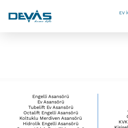
Skip
to
EV 
content
Engelli Asansörü
Ev Asansörü
Tubelift Ev Asansörü
Octalift Engelli Asansörü
Koltuklu Merdiven Asansörü
KVK
Hidrolik Engelli Asansörü
Kişise