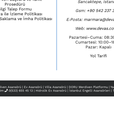
Sancaktepe, İstan
Prosedürü
ilgi Talep Formu
Gsm:
+90 542 237 3
 ile İzleme Politikası
i Saklama ve İmha Politikası
E‑Posta:
marmara@deva
Web:
www.devas.co
Pazartesi–Cuma: 08:3
Cumartesi: 10:00–1
Pazar: Kapalı
Yol Tarifi
iven Asansörü
|
Ev Asansörü
|
Villa Asansörü
|
DORU Merdiven Platformu
|
Ya
şim
0(533) 655 45 13
|
Hidrolik Ev Asansörü
|
İstanbul Engelli Asansörleri
|