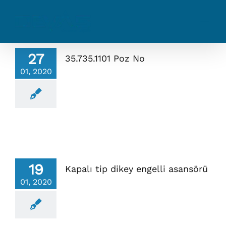
Skip
to
content
27
35.735.1101 Poz No
01, 2020
19
Kapalı tip dikey engelli asansörü
01, 2020