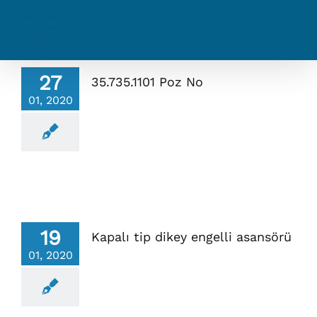
Skip
to
content
27
35.735.1101 Poz No
01, 2020
19
Kapalı tip dikey engelli asansörü
01, 2020