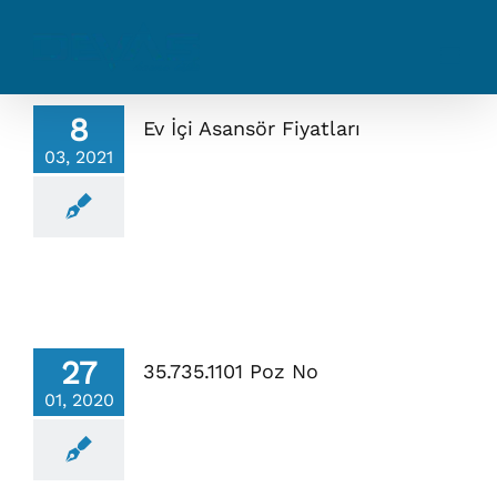
Skip
to
content
8
Ev İçi Asansör Fiyatları
03, 2021
27
35.735.1101 Poz No
01, 2020