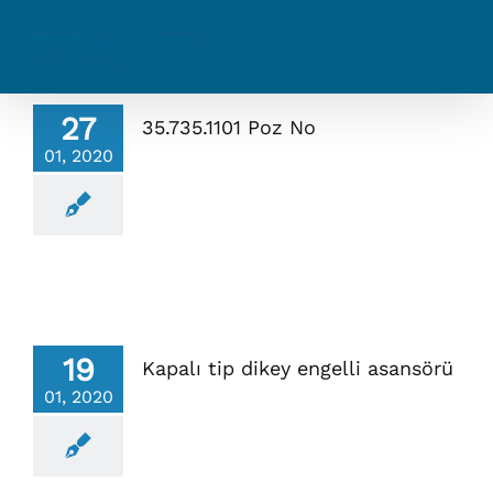
Skip
to
content
27
35.735.1101 Poz No
01, 2020
19
Kapalı tip dikey engelli asansörü
01, 2020