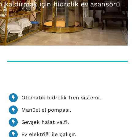
an kaldırmak için hidrolik ev asansörü
Otomatik hidrolik fren sistemi.
Manüel el pompası.
Gevşek halat valfi.
Ev elektriği ile çalışır.