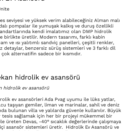
Ünite
es seviyesi ve yüksek verim alabileceğiniz Alman malı
dalı pompalar ile yumuşak kalkış ve duruş özellikli
andartlarında kendi imalatımız olan DMP hidrolik
le birlikte üretilir. Modern tasarımı, farklı kabin
cam ve ısı yalıtımlı sandviç panelleri, çeşitli renkler,
 detaylar, benzersiz sürüş sistemleri ve 3 farklı dil
 çok alternatifin sadece bir kısmıdır.
kan hidrolik ev asansörü
 hidrolik ev asansörü
rolik ev asansörleri Ada Pvag uyumu ile lüks yatlar,
lcu taşıyan gemiler, liman ve marinalar, sahil ve deniz
nda bulunan villa ve yalılarda güvenle kullanılır. Büyük
ir tesis sağlamak için her bir projeyi mükemmel bir
 ile üreten Devas, -40° sıcaklık değerlerinde çalışmaya
içi asansör sistemleri üretir.
Hidrolik Ev Asansörü
ve