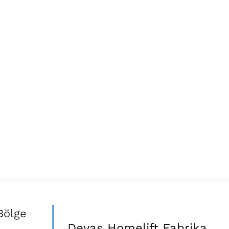
Bölge
Devas Homelift Fabrika