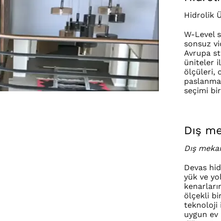
Hidrolik 
W-Level s
sonsuz vi
Avrupa st
üniteler i
ölçüleri, 
paslanmaz
seçimi bir
Dış me
Dış mekan
Devas hid
yük ve yo
kenarları
ölçekli b
teknoloji
uygun ev 