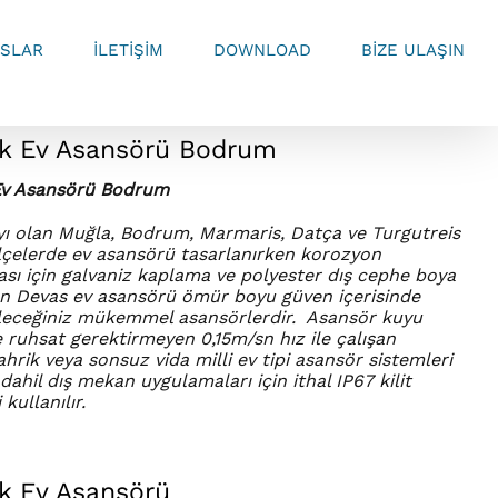
SLAR
İLETİŞİM
DOWNLOAD
BİZE ULAŞIN
ik Ev Asansörü Bodrum
v Asansörü Bodrum
yı olan Muğla, Bodrum, Marmaris, Datça ve Turgutreis
e ilçelerde ev asansörü tasarlanırken korozyon
ı için galvaniz kaplama ve polyester dış cephe boya
len Devas ev asansörü ömür boyu güven içerisinde
leceğiniz mükemmel asansörlerdir. Asansör kuyu
 ruhsat gerektirmeyen 0,15m/sn hız ile çalışan
ahrik veya sonsuz vida milli ev tipi asansör sistemleri
dahil dış mekan uygulamaları için ithal IP67 kilit
 kullanılır.
ik Ev Asansörü