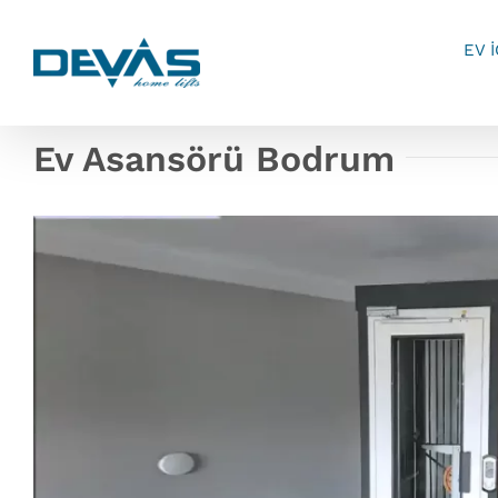
Skip
to
EV 
content
Ev Asansörü Bodrum