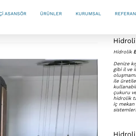
İÇİ ASANSÖR
ÜRÜNLER
KURUMSAL
REFERAN
Hidrol
Hidrolik
E
Denize kı
gibi il v
oluşmamas
ile üreti
kullanabi
çukuru ve
hidrolik t
iç mekan 
sistemleri
Hidrol