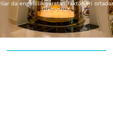
anlar da engellilik yaratan faktörleri ortad
üretiyoruz.