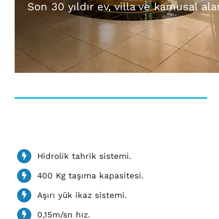
Son 30 yıldır ev, villa ve kamusal al
Hidrolik tahrik sistemi.
400 Kg taşıma kapasitesi.
Aşırı yük ikaz sistemi.
0,15m/sn hız.