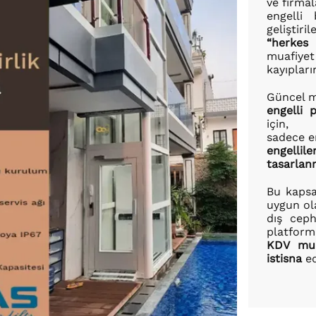
ve firmal
engelli 
geliştiri
“herkes 
muafiye
kayıplar
Güncel m
engelli 
için,
sadece e
engellil
tasarlan
Bu kaps
uygun ol
dış ceph
platform
KDV mua
istisna
ed