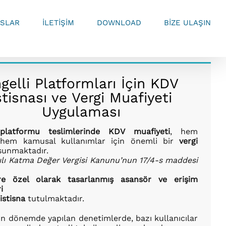
SLAR
İLETİŞİM
DOWNLOAD
BİZE ULAŞIN
gelli Platformları İçin KDV
stisnası ve Vergi Muafiyeti
Uygulaması
 platformu teslimlerinde KDV muafiyeti
, hem
l hem kamusal kullanımlar için önemli bir
vergi
unmaktadır.
ılı Katma Değer Vergisi Kanunu’nun 17/4-s maddesi
,
ere özel olarak tasarlanmış asansör ve erişim
i
n
istisna
tutulmaktadır.
n dönemde yapılan denetimlerde, bazı kullanıcılar