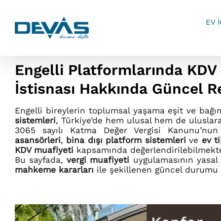
Skip
to
EV 
content
Engelli Platformlarında KDV 
İstisnası Hakkında Güncel R
Engelli bireylerin toplumsal yaşama eşit ve bağı
sistemleri
, Türkiye’de hem ulusal hem de uluslara
3065 sayılı Katma Değer Vergisi Kanunu’nu
asansörleri
,
bina dışı platform sistemleri
ve
ev t
KDV muafiyeti
kapsamında değerlendirilebilmekte
Bu sayfada,
vergi muafiyeti
uygulamasının yasal t
mahkeme kararları
ile şekillenen güncel durumu d