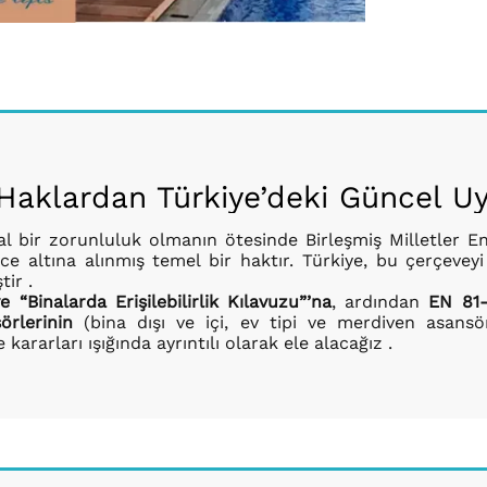
Haklardan Türkiye’deki Güncel 
yal bir zorunluluk olmanın ötesinde Birleşmiş Milletler
e altına alınmış temel bir haktır. Türkiye, bu çerçevey
ir .
“Binalarda Erişilebilirlik Kılavuzu”’na
, ardından
EN 81-
sörlerinin
(bina dışı ve içi, ev tipi ve merdiven asansör
arları ışığında ayrıntılı olarak ele alacağız .