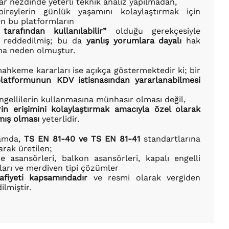
ar nezdinde yeterli teknik analiz yapılmadan,
bireylerin günlük yaşamını kolaylaştırmak için
len bu platformların
tarafından kullanılabilir”
olduğu gerekçesiyle
t reddedilmiş; bu da
yanlış yorumlara dayalı
hak
ına neden olmuştur.
ahkeme kararları ise açıkça göstermektedir ki; bir
platformunun KDV istisnasından yararlanabilmesi
ngellilerin kullanmasına münhasır olması değil,
erin erişimini kolaylaştırmak amacıyla özel olarak
mış olması
yeterlidir.
amda,
TS EN 81-40 ve TS EN 81-41
standartlarına
arak üretilen;
e asansörleri, balkon asansörleri, kapalı engelli
ları ve merdiven tipi çözümler
fiyeti kapsamındadır
ve resmi olarak vergiden
ilmiştir.