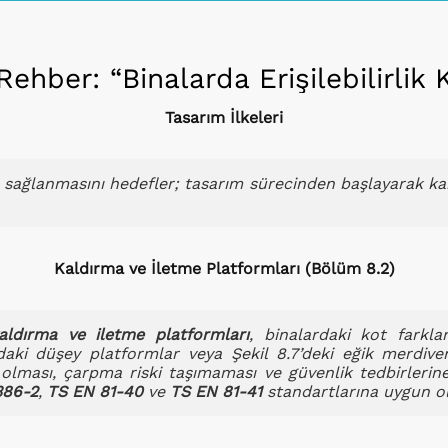
Rehber: “Binalarda Erişilebilirlik 
Tasarım İlkeleri
için sağlanmasını hedefler; tasarım sürecinden başlayarak k
Kaldırma ve İletme Platformları (Bölüm 8.2)
aldırma ve iletme platformları
, binalardaki kot farkl
6’daki düşey platformlar veya Şekil 8.7’deki eğik merdive
 olması, çarpma riski taşımaması ve güvenlik tedbirlerin
386-2
,
TS EN 81-40
ve
TS EN 81-41
standartlarına uygun ol