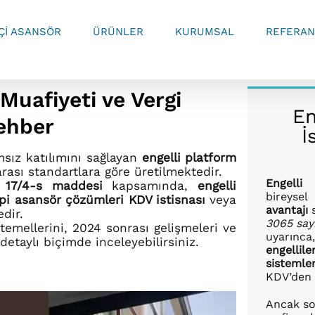
İÇİ ASANSÖR
ÜRÜNLER
KURUMSAL
REFERAN
Muafiyeti ve Vergi
En
ehber
İ
msız katılımını sağlayan
engelli platform
rası standartlara göre üretilmektedir.
Engelli
n
17/4-s maddesi
kapsamında,
engelli
bireyse
ipi asansör çözümleri
KDV istisnası
veya
avantajı
s
dir.
3065 say
emellerini, 2024 sonrası gelişmeleri ve
uyarınca
etaylı biçimde inceleyebilirsiniz.
engellil
sistemler
KDV’de
Ancak so