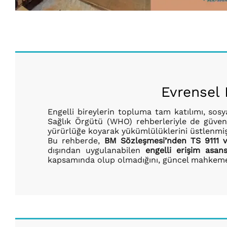
Evrensel 
Engelli bireylerin topluma tam katılımı, sos
Sağlık Örgütü (WHO) rehberleriyle de güvenc
yürürlüğe koyarak yükümlülüklerini üstlenmişt
Bu rehberde,
BM Sözleşmesi’nden TS 9111 ve 
dışından uygulanabilen
engelli erişim asan
kapsamında olup olmadığını, güncel mahkeme kar