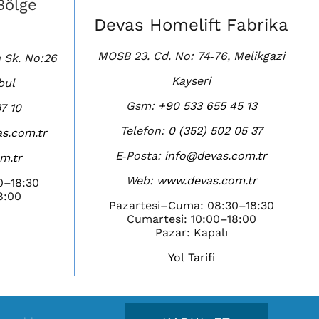
Bölge
Devas Homelift Fabrika
MOSB 23. Cd. No: 74‑76, Melikgazi
 Sk. No:26
Kayseri
bul
Gsm:
+90 533 655 45 13
7 10
Telefon:
0 (352) 502 05 37
s.com.tr
E‑Posta:
info@devas.com.tr
m.tr
Web:
www.devas.com.tr
0–18:30
8:00
Pazartesi–Cuma: 08:30–18:30
Cumartesi: 10:00–18:00
Pazar: Kapalı
Yol Tarifi