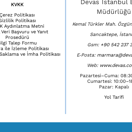
Devas İstanbul 
KVKK
Müdürlüğü
Çerez Politikası
Gizlilik Politikası
Kemal Türkler Mah. Özgün
K Aydınlatma Metni
l Veri Başvuru ve Yanıt
Sancaktepe, İstan
Prosedürü
ilgi Talep Formu
Gsm:
+90 542 237 3
 ile İzleme Politikası
i Saklama ve İmha Politikası
E‑Posta:
marmara@deva
Web:
www.devas.co
Pazartesi–Cuma: 08:3
Cumartesi: 10:00–1
Pazar: Kapalı
Yol Tarifi