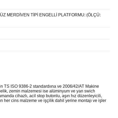
ÜZ MERDİVEN TİPİ ENGELLİ PLATFORMU: (ÖLÇÜ:
r için TS ISO 9386-2 standardıına ve 2006/42/AT Makine
 çelik, zemin malzemesi ise alüminyum ve yan swich
nda cihazlı, acil stop butonlu, aşırı hız düzenleyicili,
nun her cins malzeme ve işçilik dahil yerine montajı ve işler