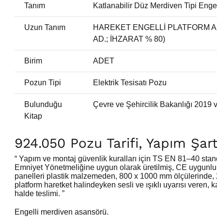
Tanım
Katlanabilir Düz Merdiven Tipi Engel
Uzun Tanım
HAREKET ENGELLİ PLATFORM ASA
AD.; İHZARAT % 80)
Birim
ADET
Pozun Tipi
Elektrik Tesisatı Pozu
Bulunduğu
Çevre ve Şehircilik Bakanlığı 2019 
Kitap
924.050 Pozu Tarifi, Yapım Şar
“ Yapım ve montaj güvenlik kuralları için TS EN 81–40 stand
Emniyet Yönetmeliğine uygun olarak üretilmiş, CE uygunlu
panelleri plastik malzemeden, 800 x 1000 mm ölçülerinde, 225
platform haretket halindeyken sesli ve ışıklı uyarısı veren, k
halde teslimi. ”
Engelli merdiven asansörü.