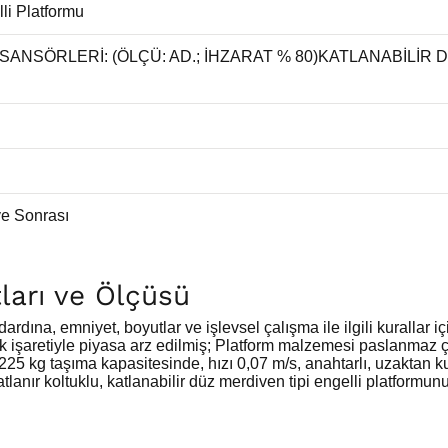
li Platformu
NSÖRLERİ: (ÖLÇÜ: AD.; İHZARAT % 80)KATLANABİLİR D
ve Sonrası
tları ve Ölçüsü
ardına, emniyet, boyutlar ve işlevsel çalışma ile ilgili kuralla
k işaretiyle piyasa arz edilmiş; Platform malzemesi paslanmaz
 kg taşıma kapasitesinde, hızı 0,07 m/s, anahtarlı, uzaktan kuma
atlanır koltuklu, katlanabilir düz merdiven tipi engelli platformu