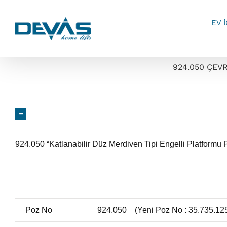
Skip
to
EV 
content
924.050 ÇEV
924.050 “Katlanabilir Düz Merdiven Tipi Engelli Platformu 
Poz No
924.050 (Yeni Poz No : 35.735.125