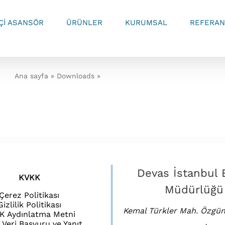
İÇİ ASANSÖR
ÜRÜNLER
KURUMSAL
REFERAN
Ana sayfa
»
Downloads
»
Tubelift Tasarım Tescil Belgeleri
Devas İstanbul 
KVKK
Müdürlüğü
Çerez Politikası
Gizlilik Politikası
Kemal Türkler Mah. Özgün
K Aydınlatma Metni
l Veri Başvuru ve Yanıt