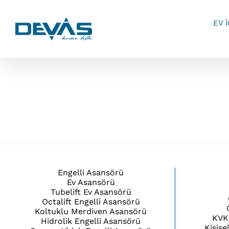
Skip
to
EV 
content
Engelli Asansörü
Ev Asansörü
Tubelift Ev Asansörü
Octalift Engelli Asansörü
Koltuklu Merdiven Asansörü
KVK
Hidrolik Engelli Asansörü
Kişise