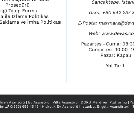
Sancaktepe, İstan
Prosedürü
ilgi Talep Formu
Gsm:
+90 542 237 3
 ile İzleme Politikası
i Saklama ve İmha Politikası
E‑Posta:
marmara@deva
Web:
www.devas.co
Pazartesi–Cuma: 08:3
Cumartesi: 10:00–1
Pazar: Kapalı
Yol Tarifi
iven Asansörü
|
Ev Asansörü
|
Villa Asansörü
|
DORU Merdiven Platformu
|
Ya
şim
0(533) 655 45 13
|
Hidrolik Ev Asansörü
|
İstanbul Engelli Asansörleri
|