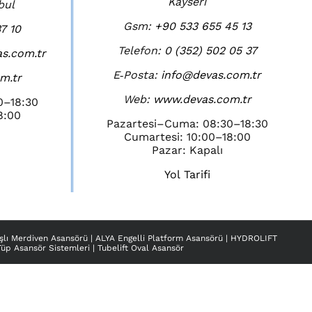
Kayseri
bul
Gsm:
+90 533 655 45 13
7 10
Telefon:
0 (352) 502 05 37
s.com.tr
E‑Posta:
info@devas.com.tr
m.tr
Web:
www.devas.com.tr
0–18:30
8:00
Pazartesi–Cuma: 08:30–18:30
Cumartesi: 10:00–18:00
Pazar: Kapalı
Yol Tarifi
şlı Merdiven Asansörü
|
ALYA Engelli Platform Asansörü
|
HYDROLIFT
Tüp Asansör Sistemleri
|
Tubelift Oval Asansör