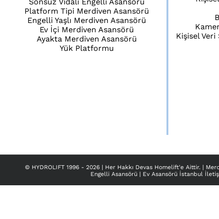
Sonsuz Vidalı Engelli Asansörü
Platform Tipi Merdiven Asansörü
B
Engelli Yaşlı Merdiven Asansörü
Kamera
Ev İçi Merdiven Asansörü
Kişisel Ver
Ayakta Merdiven Asansörü
Yük Platformu
© HYDROLIFT 1996 -
2026 | Her Hakkı
Devas Homelift
'e Aittir. |
Merd
Engelli Asansörü
|
Ev Asansörü İstanbul İleti