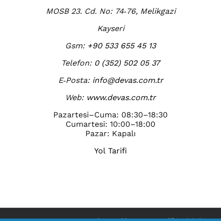
MOSB 23. Cd. No: 74‑76, Melikgazi
Kayseri
Gsm:
+90 533 655 45 13
Telefon:
0 (352) 502 05 37
E‑Posta:
info@devas.com.tr
Web:
www.devas.com.tr
Pazartesi–Cuma: 08:30–18:30
Cumartesi: 10:00–18:00
Pazar: Kapalı
Yol Tarifi
© HYDROLIFT 1996 -
2026 | Her Hakkı
Devas Homelift
'e Aittir. |