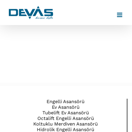
Skip
to
content
Engelli Asansörü
Ev Asansörü
Tubelift Ev Asansörü
Octalift Engelli Asansörü
Koltuklu Merdiven Asansörü
Hidrolik Engelli Asansörü