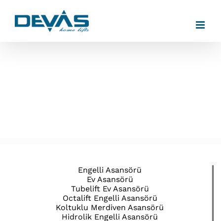
Skip
to
content
Engelli Asansörü
Ev Asansörü
Tubelift Ev Asansörü
Octalift Engelli Asansörü
Koltuklu Merdiven Asansörü
Hidrolik Engelli Asansörü