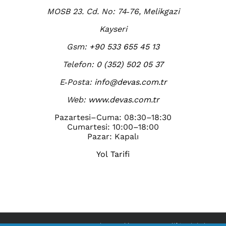
MOSB 23. Cd. No: 74‑76, Melikgazi
Kayseri
Gsm:
+90 533 655 45 13
Telefon:
0 (352) 502 05 37
E‑Posta:
info@devas.com.tr
Web:
www.devas.com.tr
Pazartesi–Cuma: 08:30–18:30
Cumartesi: 10:00–18:00
Pazar: Kapalı
Yol Tarifi
© HYDROLIFT 1996 -
2026 | Her Hakkı
Devas Homelift
'e Aittir. |