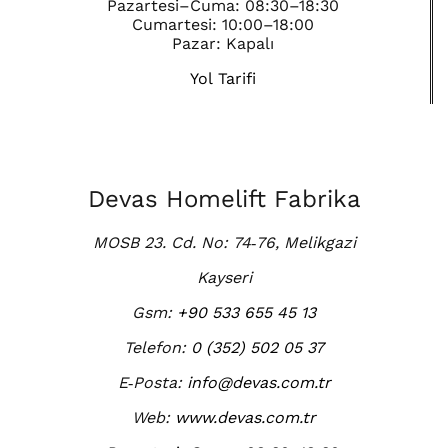
Pazartesi–Cuma: 08:30–18:30
Cumartesi: 10:00–18:00
Pazar: Kapalı
Yol Tarifi
Devas Homelift Fabrika
MOSB 23. Cd. No: 74‑76, Melikgazi
Kayseri
Gsm:
+90 533 655 45 13
Telefon:
0 (352) 502 05 37
E‑Posta:
info@devas.com.tr
Web:
www.devas.com.tr