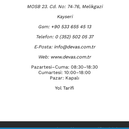
MOSB 23. Cd. No: 74‑76, Melikgazi
Kayseri
Gsm:
+90 533 655 45 13
Telefon:
0 (352) 502 05 37
E‑Posta:
info@devas.com.tr
Web:
www.devas.com.tr
Pazartesi–Cuma: 08:30–18:30
Cumartesi: 10:00–18:00
Pazar: Kapalı
Yol Tarifi
© HYDROLIFT 1996 -
2026 | Her Hakkı
Devas Homelift
'e Aittir. |