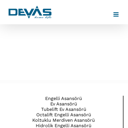
Skip
to
content
Engelli Asansörü
Ev Asansörü
Tubelift Ev Asansörü
Octalift Engelli Asansörü
Koltuklu Merdiven Asansörü
Hidrolik Engelli Asansörü