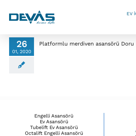
Skip
to
EV 
content
26
Platformlu merdiven asansörü Doru
01, 2020
Engelli Asansörü
Ev Asansörü
Tubelift Ev Asansörü
Octalift Engelli Asansörü