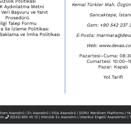
Gizlilik Politikası
Kemal Türkler Mah. Özgün
K Aydınlatma Metni
l Veri Başvuru ve Yanıt
Sancaktepe, İstan
Prosedürü
ilgi Talep Formu
Gsm:
+90 542 237 3
 ile İzleme Politikası
i Saklama ve İmha Politikası
E‑Posta:
marmara@deva
Web:
www.devas.co
Pazartesi–Cuma: 08:3
Cumartesi: 10:00–1
Pazar: Kapalı
Yol Tarifi
iven Asansörü
|
Ev Asansörü
|
Villa Asansörü
|
DORU Merdiven Platformu
|
Ya
şim
0(533) 655 45 13
|
Hidrolik Ev Asansörü
|
İstanbul Engelli Asansörleri
|