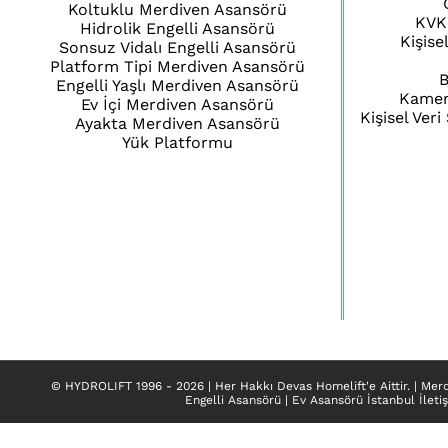
Koltuklu Merdiven Asansörü
KVK
Hidrolik Engelli Asansörü
Kişise
Sonsuz Vidalı Engelli Asansörü
Platform Tipi Merdiven Asansörü
B
Engelli Yaşlı Merdiven Asansörü
Kamera
Ev İçi Merdiven Asansörü
Kişisel Ver
Ayakta Merdiven Asansörü
Yük Platformu
© HYDROLIFT 1996 -
2026 | Her Hakkı
Devas Homelift
'e Aittir. |
Merd
Engelli Asansörü
|
Ev Asansörü İstanbul İleti