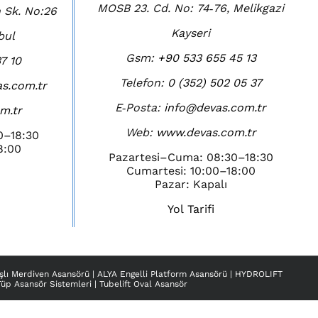
MOSB 23. Cd. No: 74‑76, Melikgazi
 Sk. No:26
Kayseri
bul
Gsm:
+90 533 655 45 13
7 10
Telefon:
0 (352) 502 05 37
s.com.tr
E‑Posta:
info@devas.com.tr
m.tr
Web:
www.devas.com.tr
0–18:30
8:00
Pazartesi–Cuma: 08:30–18:30
Cumartesi: 10:00–18:00
Pazar: Kapalı
Yol Tarifi
şlı Merdiven Asansörü
|
ALYA Engelli Platform Asansörü
|
HYDROLIFT
Tüp Asansör Sistemleri
|
Tubelift Oval Asansör