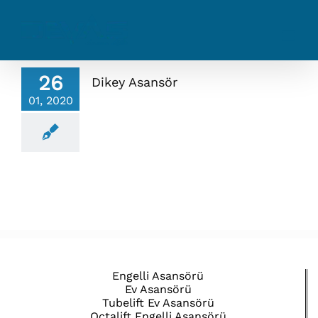
Skip
to
content
26
Dikey Asansör
01, 2020
Engelli Asansörü
Ev Asansörü
Tubelift Ev Asansörü
Octalift Engelli Asansörü