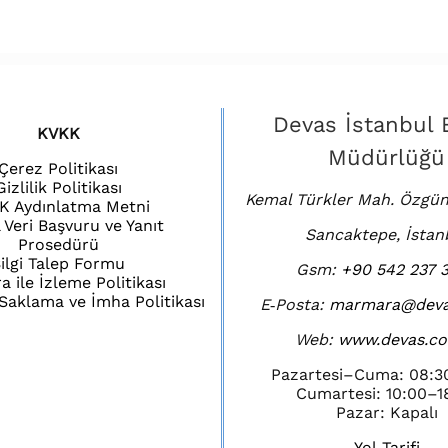
Devas İstanbul 
KVKK
Müdürlüğü
Çerez Politikası
Gizlilik Politikası
Kemal Türkler Mah. Özgün
K Aydınlatma Metni
l Veri Başvuru ve Yanıt
Sancaktepe, İstan
Prosedürü
ilgi Talep Formu
Gsm:
+90 542 237 3
 ile İzleme Politikası
i Saklama ve İmha Politikası
E‑Posta:
marmara@deva
Web:
www.devas.co
Pazartesi–Cuma: 08:3
Cumartesi: 10:00–1
Pazar: Kapalı
Yol Tarifi