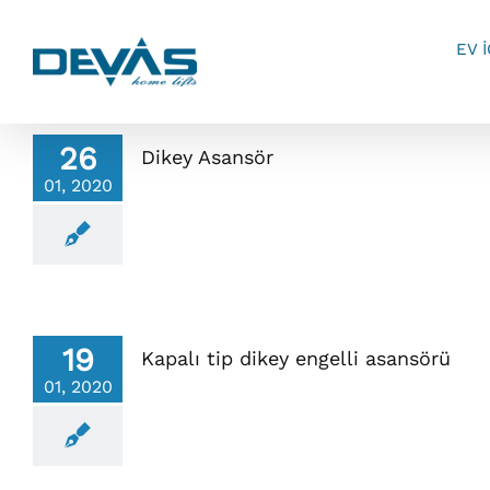
Skip
to
EV 
content
26
Dikey Asansör
01, 2020
19
Kapalı tip dikey engelli asansörü
01, 2020