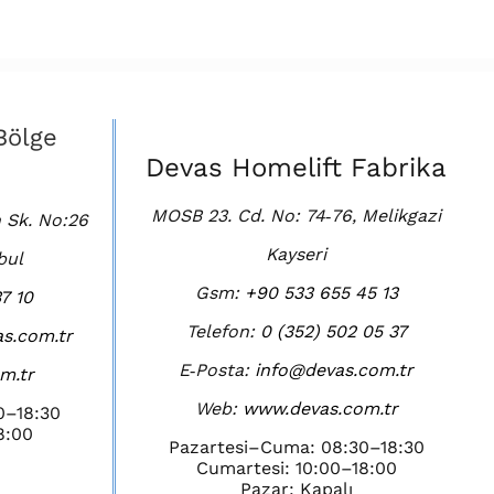
Bölge
Devas Homelift Fabrika
MOSB 23. Cd. No: 74‑76, Melikgazi
 Sk. No:26
Kayseri
bul
Gsm:
+90 533 655 45 13
7 10
Telefon:
0 (352) 502 05 37
s.com.tr
E‑Posta:
info@devas.com.tr
m.tr
Web:
www.devas.com.tr
0–18:30
8:00
Pazartesi–Cuma: 08:30–18:30
Cumartesi: 10:00–18:00
Pazar: Kapalı