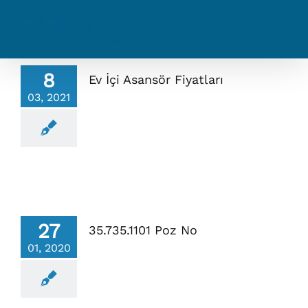
Skip
to
content
8
Ev İçi Asansör Fiyatları
03, 2021
27
35.735.1101 Poz No
01, 2020