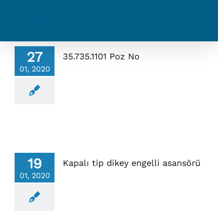
Skip
to
content
27
35.735.1101 Poz No
01, 2020
19
Kapalı tip dikey engelli asansörü
01, 2020