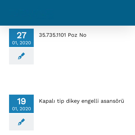
Skip
to
content
27
35.735.1101 Poz No
01, 2020
19
Kapalı tip dikey engelli asansörü
01, 2020