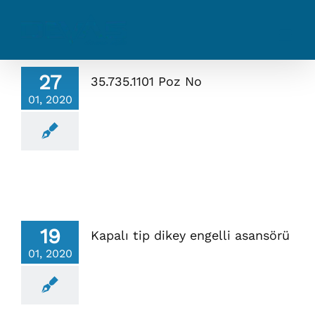
Skip
to
content
27
35.735.1101 Poz No
01, 2020
19
Kapalı tip dikey engelli asansörü
01, 2020