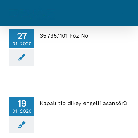
Skip
to
content
27
35.735.1101 Poz No
01, 2020
19
Kapalı tip dikey engelli asansörü
01, 2020