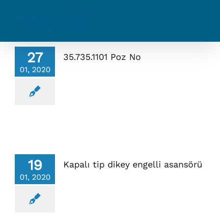
Skip
to
content
27
35.735.1101 Poz No
01, 2020
19
Kapalı tip dikey engelli asansörü
01, 2020