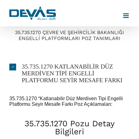
Skip
to
content
35.735.1270 ÇEVRE VE ŞEHİRCİLİK BAKANLIĞI
ENGELLİ PLATFORMLARI POZ TANIMLARI
35.735.1270 KATLANABİLİR DÜZ
MERDİVEN TİPİ ENGELLİ
PLATFORMU SEYİR MESAFE FARKI
35.735.1270 “Katlanabilir Düz Merdiven Tipi Engelli
Platformu Seyir Mesafe Farkı Poz Açıklamaları:
35.735.1270 Pozu Detay
Bilgileri